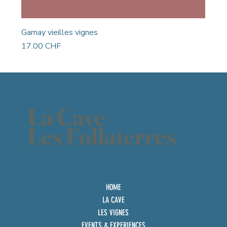
Gamay vieilles vignes
Prix
17.00 CHF
La Cave
Les Follaterres
HOME
LA CAVE
LES VIGNES
EVENTS & EXPERIENCES