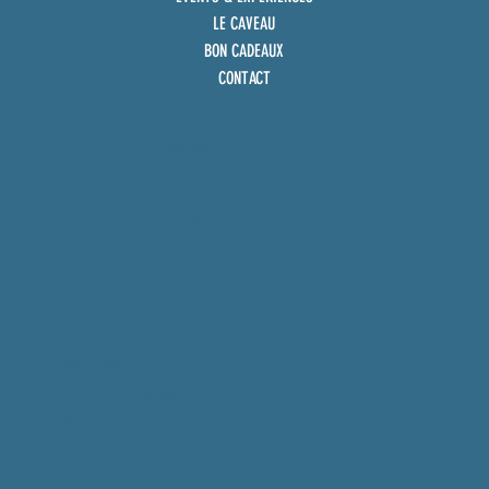
LE CAVEAU
BON CADEAUX
CONTACT
HORAIRES
Lun-ven
sur rendez-vous à
info@cavelesfollaterre
s.ch
+41 79 577 74 73
NOUS TROUVER
Rue du Carré 88
1926 Fully