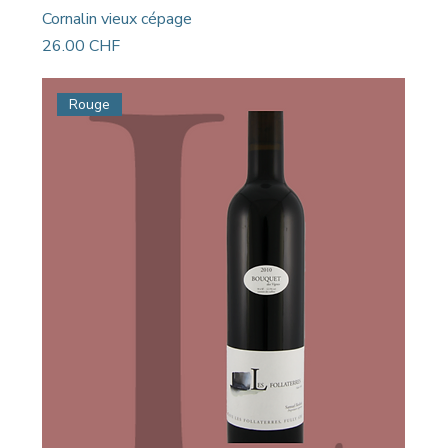
Cornalin vieux cépage
Prix
26.00 CHF
Rouge