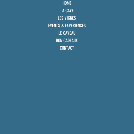
HOME
LA CAVE
LES VIGNES
EVENTS & EXPERIENCES
LE CAVEAU
BON CADEAUX
CONTACT
HORAIRES
Lun-ven
sur rendez-vous à
info@cavelesfollaterre
s.ch
+41 79 577 74 73
NOUS TROUVER