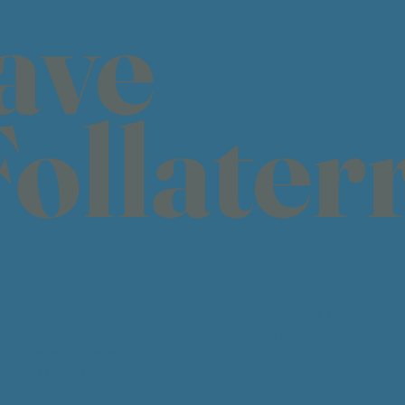
ave
Follater
RAIRES
NOUS TROUVER
n-ven
Rue du Carré 88
r rendez-vous à
1926 Fully
fo@cavelesfollaterres.ch
1 79 577 74 73