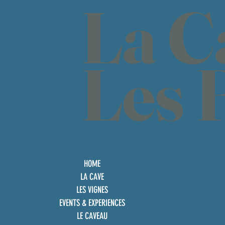
La C
Les 
HO
HOME
Lu
LA CAVE
su
LES VIGNES
in
EVENTS & EXPERIENCES
+4
LE CAVEAU